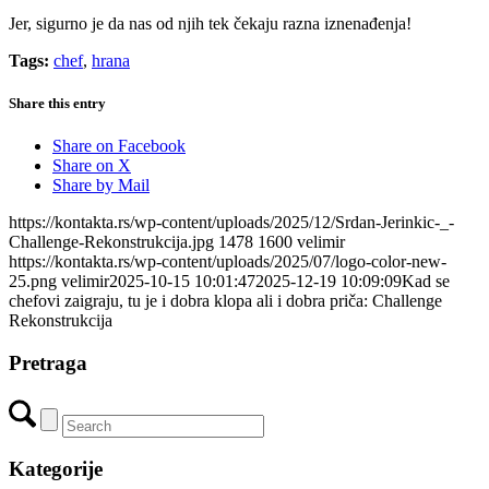
Jer, sigurno je da nas od njih tek čekaju razna iznenađenja!
Tags:
chef
,
hrana
Share this entry
Share on Facebook
Share on X
Share by Mail
https://kontakta.rs/wp-content/uploads/2025/12/Srdan-Jerinkic-_-
Challenge-Rekonstrukcija.jpg
1478
1600
velimir
https://kontakta.rs/wp-content/uploads/2025/07/logo-color-new-
25.png
velimir
2025-10-15 10:01:47
2025-12-19 10:09:09
Kad se
chefovi zaigraju, tu je i dobra klopa ali i dobra priča: Challenge
Rekonstrukcija
Pretraga
Kategorije