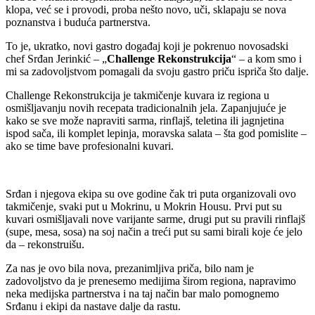
klopa, već se i provodi, proba nešto novo, uči, sklapaju se nova
poznanstva i buduća partnerstva.
To je, ukratko, novi gastro događaj koji je pokrenuo novosadski
chef Srđan Jerinkić – „
Challenge Rekonstrukcija
“ – a kom smo i
mi sa zadovoljstvom pomagali da svoju gastro priču ispriča što dalje.
Challenge Rekonstrukcija je takmičenje kuvara iz regiona u
osmišljavanju novih recepata tradicionalnih jela. Zapanjujuće je
kako se sve može napraviti sarma, rinflajš, teletina ili jagnjetina
ispod sača, ili komplet lepinja, moravska salata – šta god pomislite –
ako se time bave profesionalni kuvari.
Srđan i njegova ekipa su ove godine čak tri puta organizovali ovo
takmičenje, svaki put u Mokrinu, u Mokrin Housu. Prvi put su
kuvari osmišljavali nove varijante sarme, drugi put su pravili rinflajš
(supe, mesa, sosa) na soj način a treći put su sami birali koje će jelo
da – rekonstruišu.
Za nas je ovo bila nova, prezanimljiva priča, bilo nam je
zadovoljstvo da je prenesemo medijima širom regiona, napravimo
neka medijska partnerstva i na taj način bar malo pomognemo
Srđanu i ekipi da nastave dalje da rastu.