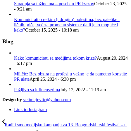
Saradnja sa tužiocima – poseban PR izazov
October 23, 2025
- 9:21 am
Komunicirati o retkim (i drugim) bolestima, bez patetike i
ličnih priča, već za promenu sistema: da li je to moguće i
kako?
October 15, 2025 - 10:18 am
Blog
Kako komunicirati sa medijima tokom krize?
August 20, 2024
- 6:17 pm
Miličić: Bez obzira na profesiju važno je da pametno koristite
PR alate
April 25, 2024 - 6:30 pm
Pažljivo sa influenserima
July 12, 2022 - 11:19 am
Design by
velimirjevtic@yahoo.com
Link to Instagram
Radili smo medijsku kampanju za 13. Beogradski irski festival – u