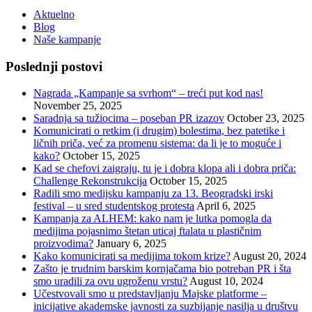
Aktuelno
Blog
Naše kampanje
Poslednji postovi
Nagrada „Kampanje sa svrhom“ – treći put kod nas!
November 25, 2025
Saradnja sa tužiocima – poseban PR izazov
October 23, 2025
Komunicirati o retkim (i drugim) bolestima, bez patetike i
ličnih priča, već za promenu sistema: da li je to moguće i
kako?
October 15, 2025
Kad se chefovi zaigraju, tu je i dobra klopa ali i dobra priča:
Challenge Rekonstrukcija
October 15, 2025
Radili smo medijsku kampanju za 13. Beogradski irski
festival – u sred studentskog protesta
April 6, 2025
Kampanja za ALHEM: kako nam je lutka pomogla da
medijima pojasnimo štetan uticaj ftalata u plastičnim
proizvodima?
January 6, 2025
Kako komunicirati sa medijima tokom krize?
August 20, 2024
Zašto je trudnim barskim kornjačama bio potreban PR i šta
smo uradili za ovu ugroženu vrstu?
August 10, 2024
Učestvovali smo u predstavljanju Majske platforme –
inicijative akademske javnosti za suzbijanje nasilja u društvu