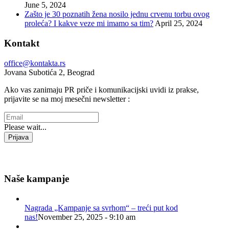
June 5, 2024
Zašto je 30 poznatih žena nosilo jednu crvenu torbu ovog
proleća? I kakve veze mi imamo sa tim?
April 25, 2024
Kontakt
office@kontakta.rs
Jovana Subotića 2, Beograd
Ako vas zanimaju PR priče i komunikacijski uvidi iz prakse,
prijavite se na moj mesečni newsletter :
Please wait...
Prijava
Hvala na prijavi, do čitanja!
Naše kampanje
Nagrada „Kampanje sa svrhom“ – treći put kod
nas!
November 25, 2025 - 9:10 am