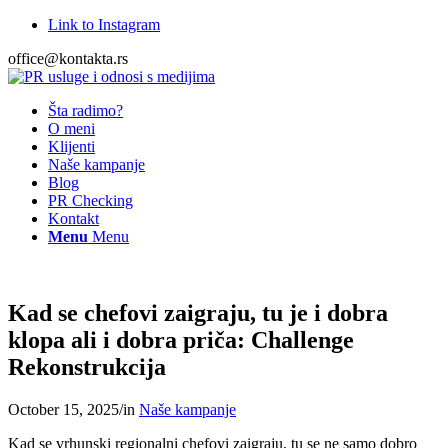
Link to Instagram
office@kontakta.rs
Šta radimo?
O meni
Klijenti
Naše kampanje
Blog
PR Checking
Kontakt
Menu
Menu
Kad se chefovi zaigraju, tu je i dobra
klopa ali i dobra priča: Challenge
Rekonstrukcija
October 15, 2025
/
in
Naše kampanje
Kad se vrhunski regionalni chefovi zaigraju, tu se ne samo dobro