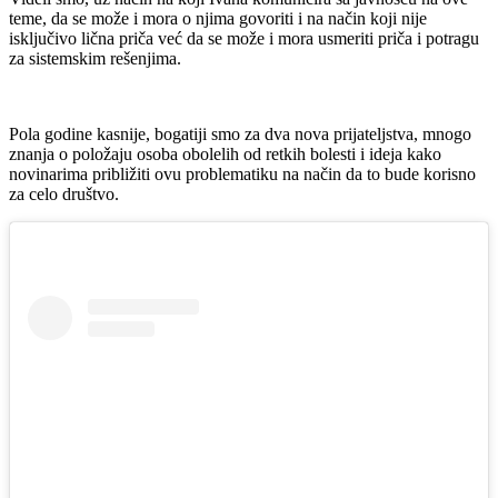
teme, da se može i mora o njima govoriti i na način koji nije
isključivo lična priča već da se može i mora usmeriti priča i potragu
za sistemskim rešenjima.
Pola godine kasnije, bogatiji smo za dva nova prijateljstva, mnogo
znanja o položaju osoba obolelih od retkih bolesti i ideja kako
novinarima približiti ovu problematiku na način da to bude korisno
za celo društvo.