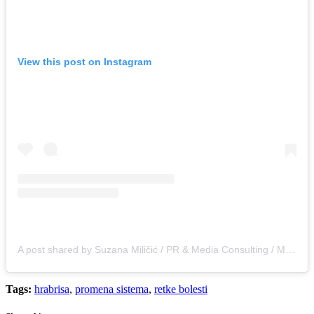
View this post on Instagram
A post shared by Suzana Miličić / PR & Media Consulting / Media Content (@kontaktapr)
Tags:
hrabrisa
,
promena sistema
,
retke bolesti