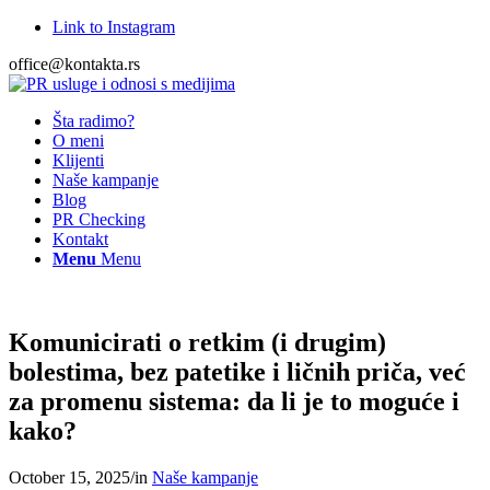
Link to Instagram
office@kontakta.rs
Šta radimo?
O meni
Klijenti
Naše kampanje
Blog
PR Checking
Kontakt
Menu
Menu
Komunicirati o retkim (i drugim)
bolestima, bez patetike i ličnih priča, već
za promenu sistema: da li je to moguće i
kako?
October 15, 2025
/
in
Naše kampanje