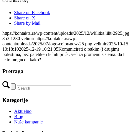
Share this entry
Share on Facebook
Share on X
Share by Mail
https://kontakta.rs/wp-content/uploads/2025/12/wlilitka.lilit-2925.jpg
853
1280
velimir
https://kontakta.rs/wp-
content/uploads/2025/07/logo-color-new-25.png
velimir
2025-10-15
10:18:10
2025-12-19 10:21:05
Komunicirati o retkim (i drugim)
bolestima, bez patetike i ličnih priča, već za promenu sistema: da li
je to moguće i kako?
Pretraga
Kategorije
Aktuelno
Blog
Naše kampanje