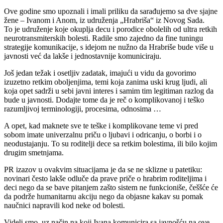
Ove godine smo upoznali i imali priliku da sarađujemo sa dve sjajne
žene – Ivanom i Anom, iz udruženja „Hrabriša“ iz Novog Sada.
To je udruženje koje okuplja decu i porodice obolelih od ultra retkih
neurotransmiterskih bolesti. Radile smo zajedno da fine tuningu
strategije komunikacije, s idejom ne nužno da Hrabriše bude više u
javnosti već da lakše i jednostavnije komuniciraju.
Još jedan težak i osetljiv zadatak, imajući u vidu da govorimo
izuzetno retkim oboljenjima, temi koja zanima uski krug ljudi, ali
koja opet sadrži u sebi javni interes i samim tim legitiman razlog da
bude u javnosti. Dodajte tome da je reč o komplikovanoj i teško
razumljivoj terminologiji, procesima, odnosima …
A opet, kad maknete sve te teške i komplikovane teme vi pred
sobom imate univerzalnu priču o ljubavi i odricanju, o borbi i o
neodustajanju. To su roditelji dece sa retkim bolestima, ili bilo kojim
drugim smetnjama.
PR izazov u ovakvim situacijama je da se ne sklizne u patetiku:
novinari često lakše odluče da prave priče o hrabrim roditeljima i
deci nego da se bave pitanjem zašto sistem ne funkcioniše, češšće će
da podrže humanitarnu akciju nego da objasne kakav su pomak
naučnici napravili kod neke od bolesti.
Videli smo, uz način na koji Ivana komunicira sa javnošću na ove