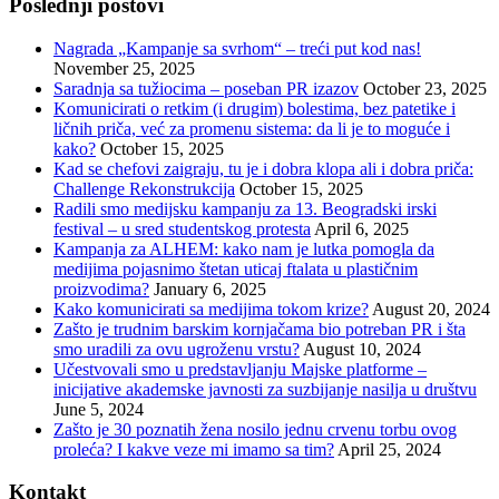
Poslednji postovi
Nagrada „Kampanje sa svrhom“ – treći put kod nas!
November 25, 2025
Saradnja sa tužiocima – poseban PR izazov
October 23, 2025
Komunicirati o retkim (i drugim) bolestima, bez patetike i
ličnih priča, već za promenu sistema: da li je to moguće i
kako?
October 15, 2025
Kad se chefovi zaigraju, tu je i dobra klopa ali i dobra priča:
Challenge Rekonstrukcija
October 15, 2025
Radili smo medijsku kampanju za 13. Beogradski irski
festival – u sred studentskog protesta
April 6, 2025
Kampanja za ALHEM: kako nam je lutka pomogla da
medijima pojasnimo štetan uticaj ftalata u plastičnim
proizvodima?
January 6, 2025
Kako komunicirati sa medijima tokom krize?
August 20, 2024
Zašto je trudnim barskim kornjačama bio potreban PR i šta
smo uradili za ovu ugroženu vrstu?
August 10, 2024
Učestvovali smo u predstavljanju Majske platforme –
inicijative akademske javnosti za suzbijanje nasilja u društvu
June 5, 2024
Zašto je 30 poznatih žena nosilo jednu crvenu torbu ovog
proleća? I kakve veze mi imamo sa tim?
April 25, 2024
Kontakt