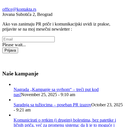
office@kontakta.rs
Jovana Subotića 2, Beograd
Ako vas zanimaju PR priče i komunikacijski uvidi iz prakse,
prijavite se na moj mesečni newsletter :
Please wait...
Prijava
Hvala na prijavi, do čitanja!
Naše kampanje
Nagrada „Kampanje sa svrhom“ – treći put kod
nas!
November 25, 2025 - 9:10 am
Saradnja sa tužiocima – poseban PR izazov
October 23, 2025
- 9:21 am
Komunicirati o retkim (i drugim) bolestima, bez patetike i
ličnih priča, već za promenu sistema: da li je to moguće i