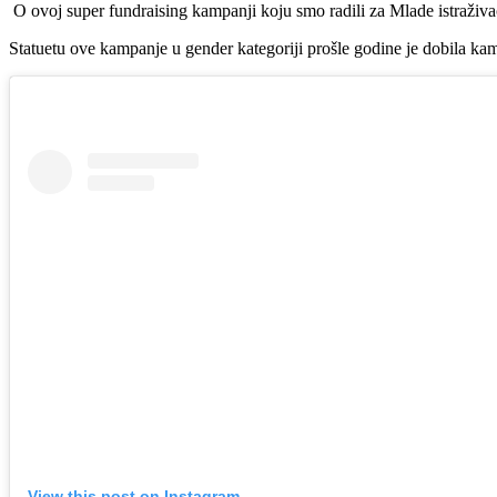
O ovoj super fundraising kampanji koju smo radili za Mlade istraživa
Statuetu ove kampanje u gender kategoriji prošle godine je dobila k
View this post on Instagram