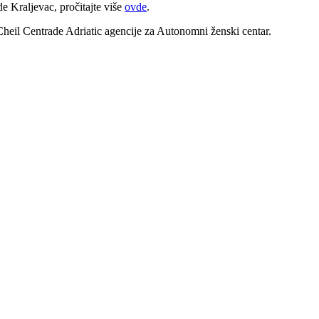
e Kraljevac, pročitajte više
ovde
.
heil Centrade Adriatic agencije za Autonomni ženski centar.