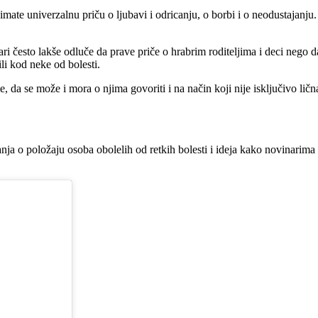
te univerzalnu priču o ljubavi i odricanju, o borbi i o neodustajanju. T
ri često lakše odluče da prave priče o hrabrim roditeljima i deci nego 
i kod neke od bolesti.
 da se može i mora o njima govoriti i na način koji nije isključivo ličn
nja o položaju osoba obolelih od retkih bolesti i ideja kako novinarima 