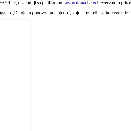
če Srbije, u saradnji sa platformom
www.donacije.rs
i rezervatom prirod
ampanja „Da njeno ponovo bude njeno“, koju smo radili sa kolegama iz C