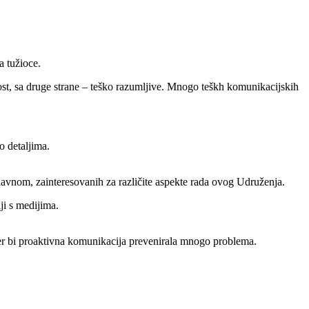
a tužioce.
nost, sa druge strane – teško razumljive. Mnogo teškh komunikacijskih
o detaljima.
glavnom, zainteresovanih za različite aspekte rada ovog Udruženja.
ji s medijima.
 jer bi proaktivna komunikacija prevenirala mnogo problema.