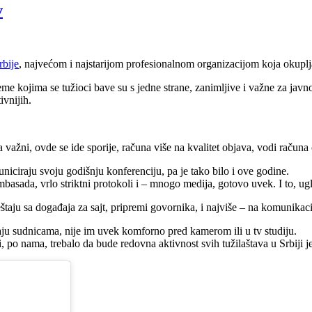
v
rbije
, najvećom i najstarijom profesionalnom organizacijom koja okuplj
Teme kojima se tužioci bave su s jedne strane, zanimljive i važne za jav
ivnijih.
 važni, ovde se ide sporije, računa više na kvalitet objava, vodi računa 
ciraju svoju godišnju konferenciju, pa je tako bilo i ove godine.
mbasada, vrlo striktni protokoli i – mnogo medija, gotovo uvek. I to, u
štaju sa događaja za sajt, pripremi govornika, i najviše – na komunikaci
daju sudnicama, nije im uvek komforno pred kamerom ili u tv studiju.
i, po nama, trebalo da bude redovna aktivnost svih tužilaštava u Srbiji