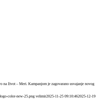
vo na život – Meri. Kampanjom je zagovarano usvajanje novog
7/logo-color-new-25.png
velimir
2025-11-25 09:10:46
2025-12-19