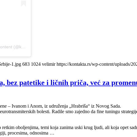
A post shared by Suzana Miličić / PR & Media Consulting / Media Content (@kontaktapr)
rbije-1.jpg
683
1024
velimir
https://kontakta.rs/wp-content/uploads/2
 bez patetike i ličnih priča, već za promenu
 žene – Ivanom i Anom, iz udruženja „Hrabriša“ iz Novog Sada.
neurotransmiterskih bolesti. Radile smo zajedno da fine tuningu strateg
 retkim oboljenjima, temi koja zanima uski krug ljudi, ali koja opet sadr
ogiji, procesima, odnosima …