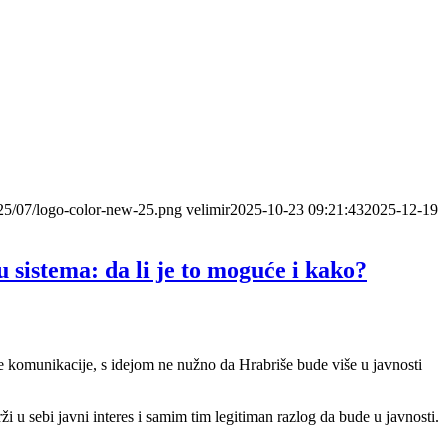
025/07/logo-color-new-25.png
velimir
2025-10-23 09:21:43
2025-12-19
 sistema: da li je to moguće i kako?
ije komunikacije, s idejom ne nužno da Hrabriše bude više u javnosti
ži u sebi javni interes i samim tim legitiman razlog da bude u javnosti.