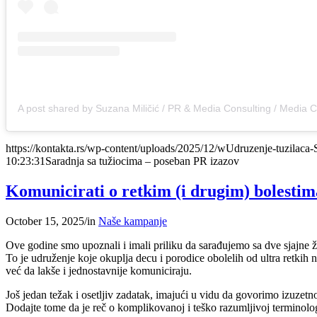
https://kontakta.rs/wp-content/uploads/2025/12/wUdruzenje-tuzilaca-S
10:23:31
Saradnja sa tužiocima – poseban PR izazov
Komunicirati o retkim (i drugim) bolestima,
October 15, 2025
/
in
Naše kampanje
Ove godine smo upoznali i imali priliku da sarađujemo sa dve sjajne
To je udruženje koje okuplja decu i porodice obolelih od ultra retkih 
već da lakše i jednostavnije komuniciraju.
Još jedan težak i osetljiv zadatak, imajući u vidu da govorimo izuzetno
Dodajte tome da je reč o komplikovanoj i teško razumljivoj terminol