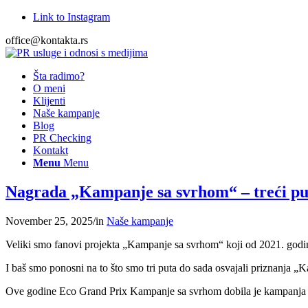
Link to Instagram
office@kontakta.rs
Šta radimo?
O meni
Klijenti
Naše kampanje
Blog
PR Checking
Kontakt
Menu
Menu
Nagrada „Kampanje sa svrhom“ – treći pu
November 25, 2025
/
in
Naše kampanje
Veliki smo fanovi projekta „Kampanje sa svrhom“ koji od 2021. godin
I baš smo ponosni na to što smo tri puta do sada osvajali priznanja „
Ove godine Eco Grand Prix Kampanje sa svrhom dobila je kampanja „Ko