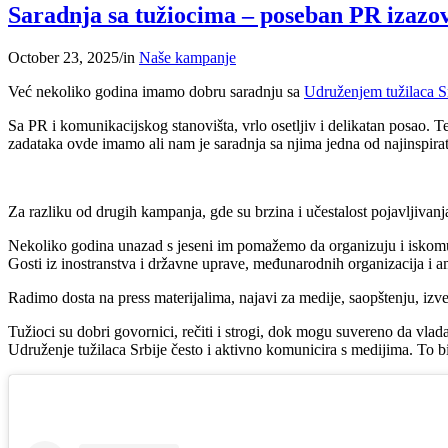
Saradnja sa tužiocima – poseban PR izazo
October 23, 2025
/
in
Naše kampanje
Već nekoliko godina imamo dobru saradnju sa
Udruženjem tužilaca S
Sa PR i komunikacijskog stanovišta, vrlo osetljiv i delikatan posao. 
zadataka ovde imamo ali nam je saradnja sa njima jedna od najinspirat
Za razliku od drugih kampanja, gde su brzina i učestalost pojavljivanja
Nekoliko godina unazad s jeseni im pomažemo da organizuju i iskomuni
Gosti iz inostranstva i državne uprave, međunarodnih organizacija i a
Radimo dosta na press materijalima, najavi za medije, saopštenju, izve
Tužioci su dobri govornici, rečiti i strogi, dok mogu suvereno da vla
Udruženje tužilaca Srbije često i aktivno komunicira s medijima. To b