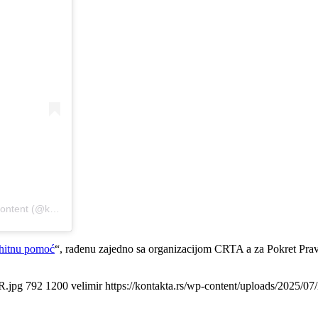
A post shared by Suzana Miličić / PR & Media Consulting / Media Content (@kontaktapr)
 hitnu pomoć
“, rađenu zajedno sa organizacijom CRTA a za Pokret Pra
R.jpg
792
1200
velimir
https://kontakta.rs/wp-content/uploads/2025/0