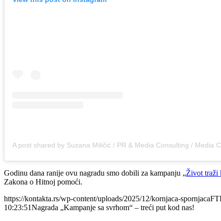
Godinu dana ranije ovu nagradu smo dobili za kampanju „
Život traži
Zakona o Hitnoj pomoći.
https://kontakta.rs/wp-content/uploads/2025/12/kornjaca-spornjacaFT
10:23:51
Nagrada „Kampanje sa svrhom“ – treći put kod nas!