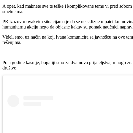
A opet, kad maknete sve te teške i komplikovane teme vi pred sobom ima
smetnjama.
PR izazov u ovakvim situacijama je da se ne sklizne u patetiku: novina
humanitarnu akciju nego da objasne kakav su pomak naučnici napravil
Videli smo, uz način na koji Ivana komunicira sa javnošću na ove teme,
rešenjima.
Pola godine kasnije, bogatiji smo za dva nova prijateljstva, mnogo zna
društvo.