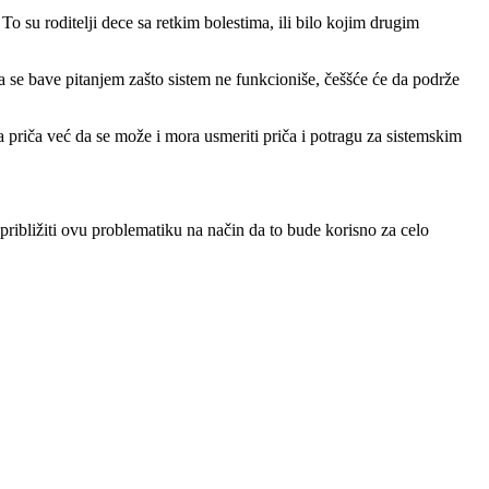
o su roditelji dece sa retkim bolestima, ili bilo kojim drugim
da se bave pitanjem zašto sistem ne funkcioniše, češšće će da podrže
a priča već da se može i mora usmeriti priča i potragu za sistemskim
približiti ovu problematiku na način da to bude korisno za celo