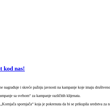
t kod nas!
e nagrađuje i skreće pažnju javnosti na kampanje koje imaju društveno
Kampanje sa svrhom“ za kampanje različitih klijenata.
rnjača spornjača“ koja je pokrenuta da bi se prikupila sredstva za n